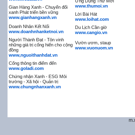
Ứng Dụng Thư Mời
www.thumoi.vn
Gian Hàng Xanh - Chuyển đổi
xanh Phát triển bền vững
Lời Bài Hát
www.gianhangxanh.vn
www.loihat.com
Doanh Nhân Kết Nối
Du Lịch Cần giờ
www.doanhnhanketnoi.vn
www.cangio.vn
Người Thành Đạt - Tôn vinh
Vườn ươm, staup
những giá trị cống hiến cho cộng
www.vuonuom.vn
đồng
www,nguoithanhdat.vn
Cổng thông tin điểm đến
www.goladi.com
Chứng nhận Xanh - ESG Môi
trường - Xã hội - Quản trị
www.chungnhanxanh.vn
m.