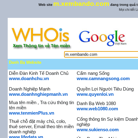
m.xembando.com
Web site
đang trong quá t
Mọi chi tiết 
Danh Bạ Website
Diễn Đàn Kinh Tế Doanh Chủ
Cẩm nang Sống
www.doanhchu.vn
www.camnangsong.com
Doanh Nghiệp Mạnh
Quyền Lợi Người Tiêu Dùng
www.doanhnghiepmanh.vn
www.quyenloi.vn
Mua tên miền , Tra cứu thông tin
Danh Bạ Web 1080
tên miền
www.web1080.com
www.tenmienPlus.vn
Cổng thông tin Sự kiệm Doan
Thuê chỗ đặt máy chủ, colo,
nghiệp
thuê server, Email theo tên miền
www.sukienso.com
doanh nghiệp
www.lifedata.vn