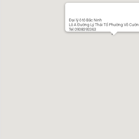
Đại lý ô tô Bắc Ninh
Lô A Đường Lý Thái Tổ Phường Võ Cườn
Tel:0938393363