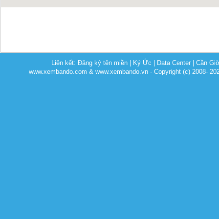
Liên kết:
Đăng ký tên miền
|
Ký Ức
|
Data Center
|
Cần Gi
www.xembando.com & www.xembando.vn - Copyright (c) 2008- 20