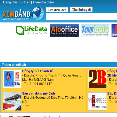
Trang chủ
|
Sự kiện
|
Thêm địa điểm
Tìm đường đi
Tìm điểm đến
Thông tin nổi bật
Công ty Sứ Thanh Trì
Công t
- Địa chỉ: Phường Thanh Trì, Quận Hoàng
2B Me
Mai, Hà Nội, Việt Nam
- Địa 
- Tel: 84-04-8613147
- Tel:
Sân vận động mỹ đình
Báo Đ
- Địa chỉ: Đường Lê Đức Thọ, Từ Liêm - Hà
- Địa 
Nội
- Tel:
- Tel: