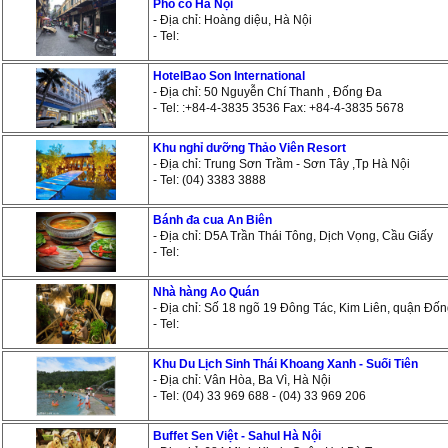
Phố cổ Hà Nội
- Địa chỉ: Hoàng diệu, Hà Nội
- Tel:
HotelBao Son International
- Địa chỉ: 50 Nguyễn Chí Thanh , Đống Đa
- Tel: :+84-4-3835 3536 Fax: +84-4-3835 5678
Khu nghỉ dưỡng Thảo Viên Resort
- Địa chỉ: Trung Sơn Trầm - Sơn Tây ,Tp Hà Nội
- Tel: (04) 3383 3888
Bánh đa cua An Biên
- Địa chỉ: D5A Trần Thái Tông, Dịch Vọng, Cầu Giấy
- Tel:
Nhà hàng Ao Quán
- Địa chỉ: Số 18 ngõ 19 Đông Tác, Kim Liên, quận Đốn
- Tel:
Khu Du Lịch Sinh Thái Khoang Xanh - Suối Tiên
- Địa chỉ: Vân Hòa, Ba Vì, Hà Nội
- Tel: (04) 33 969 688 - (04) 33 969 206
Buffet Sen Việt - Sahul Hà Nội