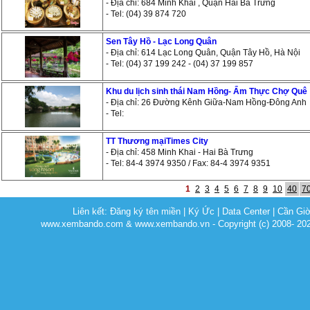
- Địa chỉ: 684 Minh Khai , Quận Hai Bà Trưng
- Tel: (04) 39 874 720
Sen Tây Hồ - Lạc Long Quân
- Địa chỉ: 614 Lạc Long Quân, Quận Tây Hồ, Hà Nội
- Tel: (04) 37 199 242 - (04) 37 199 857
Khu du lịch sinh thái Nam Hồng- Ẩm Thực Chợ Quê
- Địa chỉ: 26 Đường Kênh Giữa-Nam Hồng-Đông Anh
- Tel:
TT Thương mạiTimes City
- Địa chỉ: 458 Minh Khai - Hai Bà Trưng
- Tel: 84-4 3974 9350 / Fax: 84-4 3974 9351
1
2
3
4
5
6
7
8
9
10
40
7
Liên kết:
Đăng ký tên miền
|
Ký Ức
|
Data Center
|
Cần Gi
www.xembando.com & www.xembando.vn - Copyright (c) 2008- 20