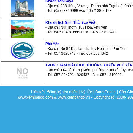
Khách sạn Kaya
- Địa chỉ: 238 Hùng Vương, Thành phố Tuy Hoà, Phú
- Tel: (057) 3819999 /Fax: (057) 3810123
Khu du lịch Sinh Thái Sao Việt
- Địa chỉ: Núi Thơm, Tuy Hòa, Phú yên
- Tel: 84-57-378 9999 / Fax: 84-57-379 3473
Phú Yên
- Địa chỉ: Số 07 Độc lập, Tp Tuy Hoà, tỉnh Phú Yên
- Tel: 057.3828747 - Fax: 057.3824842
TRUNG TÂM GIÁO DỤC THƯỜNG XUYÊN PHÚ YÊN
- Địa chỉ: 114 Lê Trung Kiên -phường 2, thị xã Tuy Hòa
- Tel: 057-824721 - 829437 - Fax: 057 - 810082
Liên kết:
Đăng ký tên miền
|
Ký Ức
|
Data Center
|
Cần Gi
www.xembando.com & www.xembando.vn - Copyright (c) 2008- 20