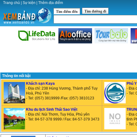
Trang chủ
|
Sự kiện
|
Thêm địa điểm
Tìm đường đi
Tìm điểm đến
Thông tin nổi bật
Khách sạn Kaya
Phú Y
- Địa chỉ: 238 Hùng Vương, Thành phố Tuy
- Địa 
Hoà, Phú Yên
- Tel
- Tel: (057) 3819999 /Fax: (057) 3810123
Khu du lịch Sinh Thái Sao Việt
TRUN
- Địa chỉ: Núi Thơm, Tuy Hòa, Phú yên
- Địa 
- Tel: 84-57-378 9999 / Fax: 84-57-379 3473
tỉnh P
- Tel: