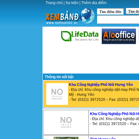
Trang chủ
|
Sự kiện
|
Thêm địa điểm
Tìm đ
Tìm điểm đến
Thông tin nổi bật
Khu Công Nghiệp Phố Nối Hưng Yên
- Địa chỉ: Khu công nghiệp dệt may Phố 
Mỹ - Hưng Yên
- Tel: (032)1 3972520 – Fax: (032)1 397
Khu Công Nghiệp Phố Nối 
- Địa chỉ: Khu công nghiệp 
- Tel: (032)1 3972520 – Fax