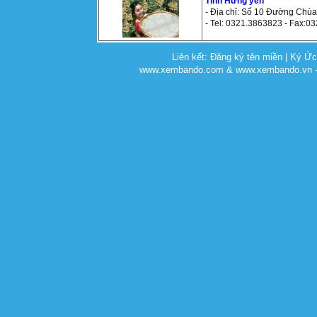
Tỉnh Hưng yên
- Địa chỉ: Số 10 Đường Ch
- Tel: 0321.3863823 - Fax:0
Liên kết:
Đăng ký tên miền
|
Ký Ứ
www.xembando.com & www.xembando.vn - C