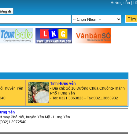
Hướng dẫn
|
Li
ường đi
Tỉnh Hưng yên
Nối, huyện Yên
- Địa chỉ: Số 10 Đường Chùa Chuông-Thành
Phố Hưng Yên
2540
- Tel: 0321.3863823 - Fax:0321.3863932
Hưng Yên
dệt may Phố Nối, huyện Yên Mỹ - Hưng Yên
: (032)1 3972540