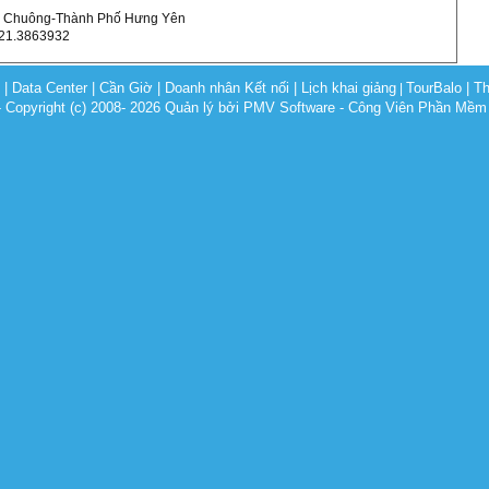
ùa Chuông-Thành Phố Hưng Yên
321.3863932
c
|
Data Center
|
Cần Giờ
|
Doanh nhân Kết nối
|
Lịch khai giảng
TourBalo
|
Th
|
opyright (c) 2008- 2026 Quản lý bởi PMV Software - Công Viên Phần Mềm