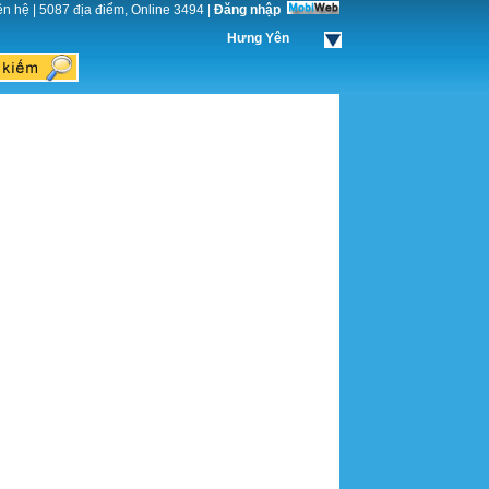
ên hệ
|
5087 địa điểm, Online 3494
|
Đăng nhập
Hưng Yên