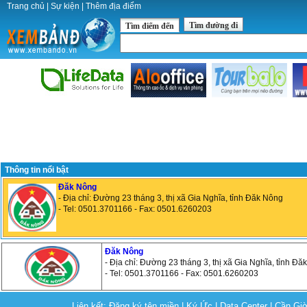
Trang chủ
|
Sự kiện
|
Thêm địa điểm
Tìm đường đi
Tìm điểm đến
Thông tin nổi bật
Đăk Nông
- Địa chỉ: Đường 23 tháng 3, thị xã Gia Nghĩa, tỉnh Đăk Nông
- Tel: 0501.3701166 - Fax: 0501.6260203
Đăk Nông
- Địa chỉ: Đường 23 tháng 3, thị xã Gia Nghĩa, tỉnh Đ
- Tel: 0501.3701166 - Fax: 0501.6260203
Liên kết:
Đăng ký tên miền
|
Ký Ức
|
Data Center
|
Cần Gi