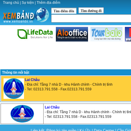
Trang chủ
|
Sự kiện
|
Thêm địa điểm
Tìm đường đi
Tìm điểm đến
Thông tin nổi bật
Lai Châu
- Địa chỉ: Tầng 7 nhà D - khu Hành chính - Chính trị tỉnh
- Tel: 02313.791.558 - Fax.02313.791.559
Lai Châu
- Địa chỉ: Tầng 7 nhà D - khu Hành chính - Chính trị tỉn
- Tel: 02313.791.558 - Fax.02313.791.559
Liên kết:
Đăng ký tên miền
|
Ký Ức
|
Data Center
|
Cần Gi