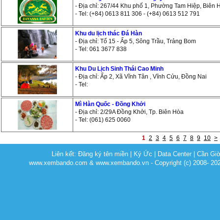
- Địa chỉ: 267/44 Khu phố 1, Phường Tam Hiệp, Biên 
- Tel: (+84) 0613 811 306 - (+84) 0613 512 791
Khu du lịch thác Đá Hàn
- Địa chỉ: Tổ 15 - Ấp 5, Sông Trầu, Trảng Bom
- Tel: 061 3677 838
Khu Du Lịch Sinh Thái Cao Minh
- Địa chỉ: Ấp 2, Xã Vĩnh Tân , Vĩnh Cửu, Đồng Nai
- Tel:
Mì Hàn Quốc - Đồng Khởi
- Địa chỉ: 2/29A Đồng Khởi, Tp. Biên Hòa
- Tel: (061) 625 0060
1
2
3
4
5
6
7
8
9
10
>
Liên kết:
Đăng ký tên miền
|
Ký Ức
|
Data Center
|
Cần Gi
www.xembando.com & www.xembando.vn - Copyright (c) 2008- 20