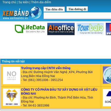
Trang chủ
|
Sự kiện
|
Thêm địa điểm
Tìm đường đi
Tìm điểm đến
Thông tin nổi bật
Trường trung cấp CNTH viễn thông
- Địa chỉ: Đường Huỳnh Văn Nghệ ,KP4, Phường Bửi
Long,Biên Hòa Đồng Nai
- Tel: (061) 3951006 - 3951254
CÔNG TY CỔ PHẦN ĐẦU TƯ XÂY DỰNG VÀ VẬT LIỆU
ĐỒNG NAI
- Địa chỉ: Phường An Bình, Thành Phố Biên Hòa, Tỉnh
Đồng Nai
- Tel: 84-61-3831998