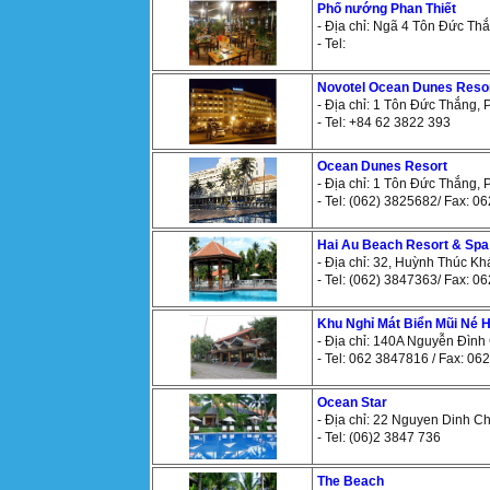
Phố nướng Phan Thiết
- Địa chỉ: Ngã 4 Tôn Đức Thắ
- Tel:
Novotel Ocean Dunes Reso
- Địa chỉ: 1 Tôn Đức Thắng, 
- Tel: +84 62 3822 393
Ocean Dunes Resort
- Địa chỉ: 1 Tôn Đức Thắng, 
- Tel: (062) 3825682/ Fax: 
Hai Au Beach Resort & Spa
- Địa chỉ: 32, Huỳnh Thúc K
- Tel: (062) 3847363/ Fax: 
Khu Nghỉ Mát Biển Mũi Né H
- Địa chỉ: 140A Nguyễn Đình
- Tel: 062 3847816 / Fax: 0
Ocean Star
- Địa chỉ: 22 Nguyen Dinh Ch
- Tel: (06)2 3847 736
The Beach