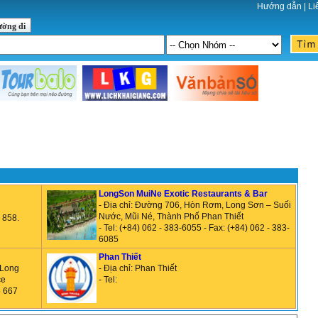
Hướng dẫn
|
Li
ường đi
LongSon MuiNe Exotic Restaurants & Bar
- Địa chỉ: Đường 706, Hòn Rơm, Long Sơn – Suối
Nước, Mũi Né, Thành Phố Phan Thiết
5 858.
- Tel: (+84) 062 - 383-6055 - Fax: (+84) 062 - 383-
6085
Phan Thiết
 Long
- Địa chỉ: Phan Thiết
ce
- Tel:
5 667