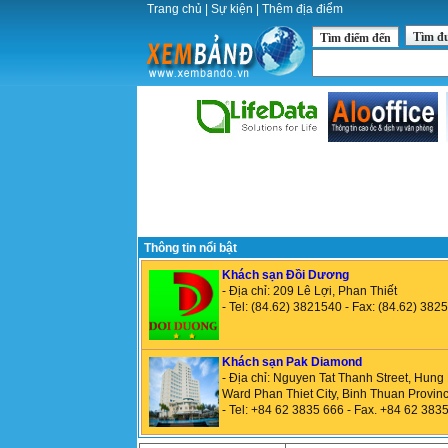
Trang chủ
|
Sự kiện
|
Thêm địa điểm
Tìm đ
Tìm điểm đến
Thông tin nổi bật
Khách sạn Đồi Dương
- Địa chỉ: 209 Lê Lợi, Phan Thiết
- Tel: (84.62) 3821540 - Fax: (84.62) 382
Khách sạn Pak Diamond
- Địa chỉ: Nguyen Tat Thanh Street, Hung
Ward Phan Thiet City, Binh Thuan Provin
- Tel: +84 62 3835 666 - Fax. +84 62 383