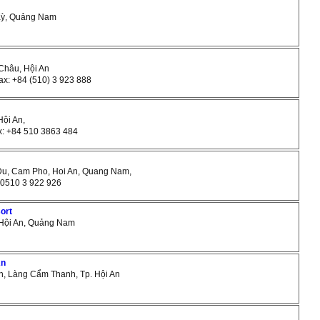
 Kỳ, Quảng Nam
Châu, Hội An
Fax: +84 (510) 3 923 888
Hội An,
ax: +84 510 3863 484
 Du, Cam Pho, Hoi An, Quang Nam,
 +0510 3 922 926
ort
, Hội An, Quảng Nam
An
ch, Làng Cẩm Thanh, Tp. Hội An