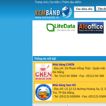
Trang chủ
|
Sự kiện
|
Thêm địa điểm
Tìm đ
Tìm điểm đến
Thông tin nổi bật
Nhà hàng CHEN
- Địa chỉ: 29 Phạm Hồng Thái - Quận Hải
Đà Nẵng
- Tel: 5113 84 3888 - Fax : 05113 84 388
Nhà hàng San Hô
- Địa chỉ: Lô 12-13 đường Hoàng Sa, Q. 
Trà, TP Đà Nẵng,
- Tel: (05113) 938999 - Fax: (05113) 938