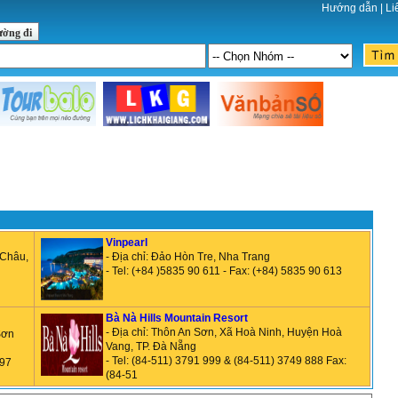
Hướng dẫn
|
Li
ường đi
Vinpearl
 Châu,
- Địa chỉ: Đảo Hòn Tre, Nha Trang
- Tel: (+84 )5835 90 611 - Fax: (+84) 5835 90 613
Bà Nà Hills Mountain Resort
- Địa chỉ: Thôn An Sơn, Xã Hoà Ninh, Huyện Hoà
Sơn
Vang, TP. Đà Nẵng
- Tel: (84-511) 3791 999 & (84-511) 3749 888 Fax:
997
(84-51