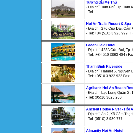
Tượng đài Mẹ Thứ
- Địa chỉ: Tam Phú, Tp. Tam
- Tel:
Hoi An Trails Resort & Spa
- Địa chỉ: 276 Cua Dai, Cẩm 
- Tel: +84 (510) 3 923 999 | 
Green Field Hotel
- Địa chỉ: 423A Cửa Đại, Tp. 
- Tel: :+84 510 3863 484 / F
Thanh Binh Riverside
- Địa chỉ: Hamlet 5, Nguyen
- Tel: +0510 3 922 923 Fax:
Agribank Hoi An Beach Res
- Địa chỉ: Lạc Long Quân St
- Tel: (05)10 3623 266
Ancient House River - Hội 
- Địa chỉ: Ấp 2, Xã Cẩm Thạ
- Tel: (0510) 3 930 777
Almanity Hoi An Hotel