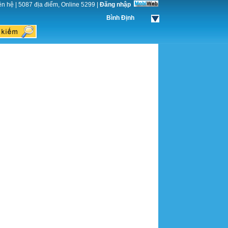
ên hệ
|
5087 địa điểm, Online 5299
|
Đăng nhập
Bình Định