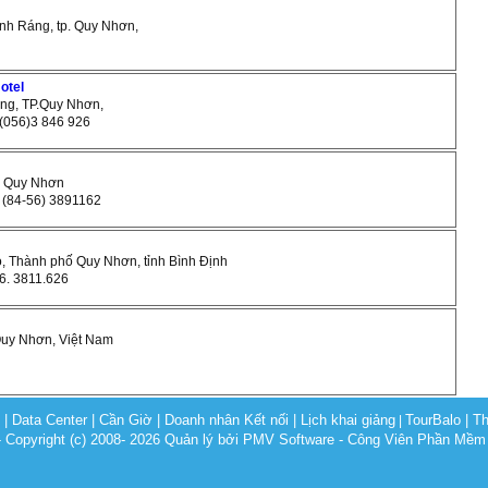
ềnh Ráng, tp. Quy Nhơn,
otel
ơng, TP.Quy Nhơn,
: (056)3 846 926
TP Quy Nhơn
 : (84-56) 3891162
o, Thành phố Quy Nhơn, tỉnh Bình Định
56. 3811.626
Quy Nhơn, Việt Nam
c
|
Data Center
|
Cần Giờ
|
Doanh nhân Kết nối
|
Lịch khai giảng
TourBalo
|
Th
|
opyright (c) 2008- 2026 Quản lý bởi PMV Software - Công Viên Phần Mềm