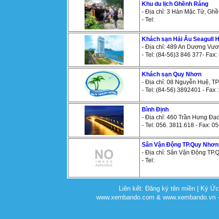
Khu du lịch Ghềnh Ráng
- Địa chỉ: 3 Hàn Mặc Tử, Gh
- Tel:
Khách sạn Hải Âu Seagull H
- Địa chỉ: 489 An Dương Vư
- Tel: (84-56)3 846 377- Fax
Khách sạn Quy Nhơn
- Địa chỉ: 08 Nguyễn Huệ, 
- Tel: (84-56) 3892401 - Fax
Bình Định
- Địa chỉ: 460 Trần Hưng Đạ
- Tel: 056. 3811.618 - Fax: 0
Sân Vận Động TP.Quy Nhơn
- Địa chỉ: Sân Vận Động TP.
- Tel:
Liên kết:
Đăng ký tên miền
|
Ký Ứ
www.xembando.com & www.xembando.vn - C