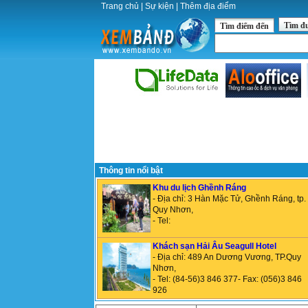
Trang chủ
|
Sự kiện
|
Thêm địa điểm
Tìm đ
Tìm điểm đến
Thông tin nổi bật
Khu du lịch Ghềnh Ráng
- Địa chỉ: 3 Hàn Mặc Tử, Ghềnh Ráng, tp.
Quy Nhơn,
- Tel:
Khách sạn Hải Âu Seagull Hotel
- Địa chỉ: 489 An Dương Vương, TP.Quy
Nhơn,
- Tel: (84-56)3 846 377- Fax: (056)3 846
926