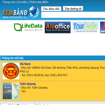
Trang chủ
|
Sự kiện
|
Thêm địa điểm
Tìm đường đi
Tìm điểm đến
Thông tin nổi bật
Hà Nam
- Địa chỉ: UBND Hà Nam, 90 đường Trần Phú, phường Quang Tru
Phủ Lý.
- Tel: 0351.852610, fax: 0351.854707
Tyên Quang
- Địa chỉ: Tyên Quang
- Tel: