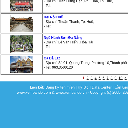
- Địa chỉ: Trần Hưng Đạo, Phú Hòa, Tp. Huế,
- Tel:
Đại Nội Huế
- Địa chỉ: Thuận Thành, Tp. Huế,
- Tel:
Ngũ Hành Sơn Đà Nẵng
- Địa chỉ: Lê Văn Hiến , Hòa Hải
- Tel:
Ga Đà Lạt
- Địa chỉ: Số 01, Quang Trung, Phường 10,Thành phố
- Tel: 063.3500120
1
2
3
4
5
6
7
8
9
10
>
Liên kết:
Đăng ký tên miền
|
Ký Ức
|
Data Center
|
Cần Gi
www.xembando.com & www.xembando.vn - Copyright (c) 2008- 20