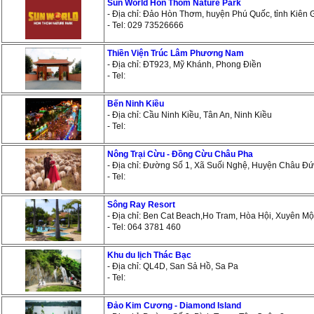
Sun World Hon Thom Nature Park
- Địa chỉ: Đảo Hòn Thơm, huyện Phú Quốc, tỉnh Kiên 
- Tel: 029 73526666
Thiền Viện Trúc Lâm Phương Nam
- Địa chỉ: ĐT923, Mỹ Khánh, Phong Điền
- Tel:
Bến Ninh Kiều
- Địa chỉ: Cầu Ninh Kiều, Tân An, Ninh Kiều
- Tel:
Nông Trại Cừu - Đồng Cừu Châu Pha
- Địa chỉ: Đường Số 1, Xã Suối Nghệ, Huyện Châu Đ
- Tel:
Sông Ray Resort
- Địa chỉ: Ben Cat Beach,Ho Tram, Hòa Hội, Xuyên Mộ
- Tel: 064 3781 460
Khu du lịch Thác Bạc
- Địa chỉ: QL4D, San Sả Hồ, Sa Pa
- Tel:
Đảo Kim Cương - Diamond Island