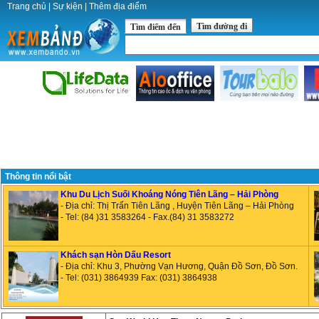
Trang chủ
|
Sự kiện
|
Thêm địa điểm
Tìm đường đi
Tìm điểm đến
Thông tin nổi bật
Khu Du Lịch Suối Khoáng Nóng Tiên Lãng – Hải Phòng
- Địa chỉ: Thị Trấn Tiên Lãng , Huyện Tiên Lãng – Hải Phòng
- Tel: (84 )31 3583264 - Fax.(84) 31 3583272
Khách sạn Hòn Dấu Resort
- Địa chỉ: Khu 3, Phường Vạn Hương, Quận Đồ Sơn, Đồ Sơn.
- Tel: (031) 3864939 Fax: (031) 3864938