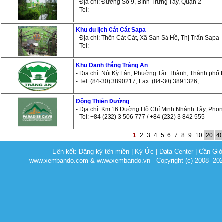
- Địa chỉ: Đường Số 9, Bình Trưng Tây, Quận 2
- Tel:
Khu du lịch Cát Cát Sapa
- Địa chỉ: Thôn Cát Cát, Xã San Sả Hồ, Thị Trấn Sapa
- Tel:
Khu Danh thắng Tràng An
- Địa chỉ: Núi Kỳ Lân, Phường Tân Thành, Thành phố 
- Tel: (84-30) 3890217; Fax: (84-30) 3891326;
Động Thiên Đường
- Địa chỉ: Km 16 Đường Hồ Chí Minh Nhánh Tây, Pho
- Tel: +84 (232) 3 506 777 / +84 (232) 3 842 555
1
2
3
4
5
6
7
8
9
10
20
4
Liên kết:
Đăng ký tên miền
|
Ký Ức
|
Data Center
|
Cần Gi
www.xembando.com & www.xembando.vn - Copyright (c) 2008- 20