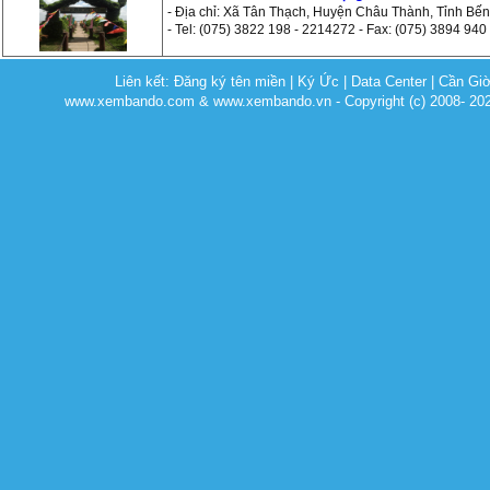
- Địa chỉ: Xã Tân Thạch, Huyện Châu Thành, Tỉnh Bến
- Tel: (075) 3822 198 - 2214272 - Fax: (075) 3894 940
Liên kết:
Đăng ký tên miền
|
Ký Ức
|
Data Center
|
Cần Gi
www.xembando.com & www.xembando.vn - Copyright (c) 2008- 20