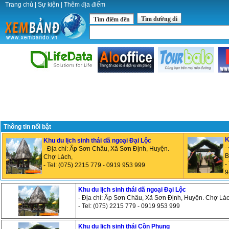
Trang chủ
|
Sự kiện
|
Thêm địa điểm
Tìm đường đi
Tìm điểm đến
Thông tin nổi bật
K
Khu du lịch sinh thái dã ngoại Đại Lộc
-
- Địa chỉ: Ấp Sơn Châu, Xã Sơn Định, Huyện.
B
Chợ Lách,
-
- Tel: (075) 2215 779 - 0919 953 999
9
Khu du lịch sinh thái dã ngoại Đại Lộc
- Địa chỉ: Ấp Sơn Châu, Xã Sơn Định, Huyện. Chợ Lác
- Tel: (075) 2215 779 - 0919 953 999
Khu du lich sinh thái Cồn Phụng