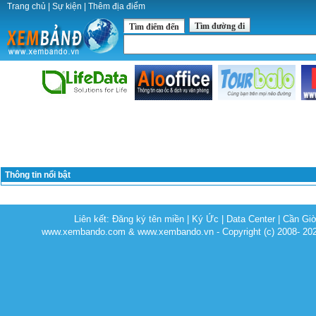
Trang chủ
|
Sự kiện
|
Thêm địa điểm
Tìm đường đi
Tìm điểm đến
Thông tin nổi bật
Liên kết:
Đăng ký tên miền
|
Ký Ức
|
Data Center
|
Cần Gi
www.xembando.com & www.xembando.vn - Copyright (c) 2008- 20