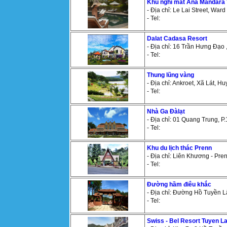
Khu nghỉ mát Ana Mandara V
- Địa chỉ: Le Lai Street, Ward
- Tel:
Dalat Cadasa Resort
- Địa chỉ: 16 Trần Hưng Đạo 
- Tel:
Thung lũng vàng
- Địa chỉ: Ankroet, Xã Lát, 
- Tel:
Nhà Ga Đàlạt
- Địa chỉ: 01 Quang Trung, P.1
- Tel:
Khu du lịch thác Prenn
- Địa chỉ: Liên Khương - Pre
- Tel:
Đường hầm điêu khắc
- Địa chỉ: Đường Hồ Tuyền L
- Tel:
Swiss - Bel Resort Tuyen L