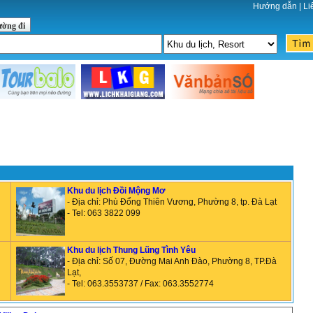
Hướng dẫn
|
Li
ường đi
Khu du lịch Đồi Mộng Mơ
- Địa chỉ: Phù Đổng Thiên Vương, Phường 8, tp. Đà Lạt
- Tel: 063 3822 099
Khu du lịch Thung Lũng Tình Yêu
- Địa chỉ: Số 07, Đường Mai Anh Đào, Phường 8, TP.Đà
Lạt,
- Tel: 063.3553737 / Fax: 063.3552774