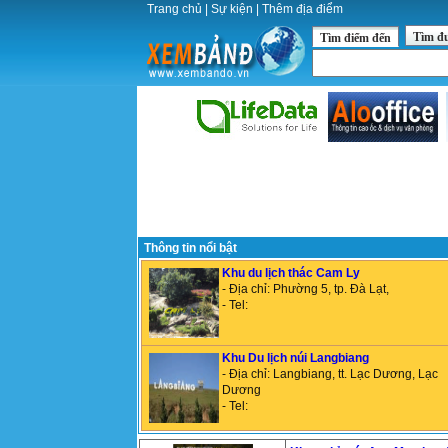
Trang chủ
|
Sự kiện
|
Thêm địa điểm
Tìm đ
Tìm điểm đến
Thông tin nổi bật
Khu du lịch thác Cam Ly
- Địa chỉ: Phường 5, tp. Đà Lạt,
- Tel:
Khu Du lịch núi Langbiang
- Địa chỉ: Langbiang, tt. Lạc Dương, Lạc
Dương
- Tel: