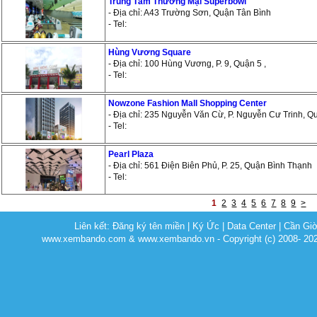
Trung Tâm Thương Mại Superbowl
- Địa chỉ: A43 Trường Sơn, Quận Tân Bình
- Tel:
Hùng Vương Square
- Địa chỉ: 100 Hùng Vương, P. 9, Quận 5 ,
- Tel:
Nowzone Fashion Mall Shopping Center
- Địa chỉ: 235 Nguyễn Văn Cừ, P. Nguyễn Cư Trinh, Q
- Tel:
Pearl Plaza
- Địa chỉ: 561 Điện Biên Phủ, P. 25, Quận Bình Thạnh
- Tel:
1
2
3
4
5
6
7
8
9
>
Liên kết:
Đăng ký tên miền
|
Ký Ức
|
Data Center
|
Cần Gi
www.xembando.com & www.xembando.vn - Copyright (c) 2008- 20