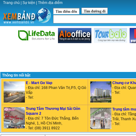
Trang chủ
|
Sự kiện
|
Thêm địa điểm
Tìm đường đi
Tìm điểm đến
Thông tin nổi bật
E - Mart Go Vap
Chung cư Kh
- Địa chỉ: 168 Phan Văn Trị,P.5, Q.Gò
- Địa chỉ: Qua
Vấp
- Tel:
- Tel:
Trung Tâm Thương Mại Sài Gòn
Trung tâm mu
Square 2
- Địa chỉ: Tầ
- Địa chỉ: 7 Tôn Đức Thắng, Bến
Trãi, Thanh X
Nghé, 1, Hồ Chí Minh,
- Tel:
- Tel: (08) 3911 8922