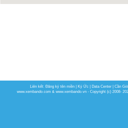
Liên kết:
Đăng ký tên miền
|
Ký Ức
|
Data Center
|
Cần Gi
www.xembando.com & www.xembando.vn - Copyright (c) 2008- 20