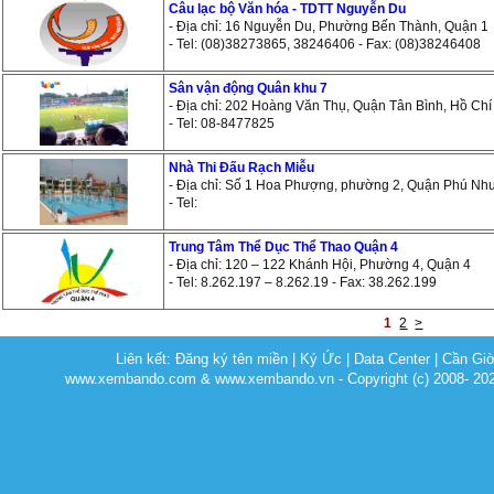
Câu lạc bộ Văn hóa - TDTT Nguyễn Du
- Địa chỉ: 16 Nguyễn Du, Phường Bến Thành, Quận 1
- Tel: (08)38273865, 38246406 - Fax: (08)38246408
Sân vận động Quân khu 7
- Địa chỉ: 202 Hoàng Văn Thụ, Quận Tân Bình, Hồ Chí
- Tel: 08-8477825
Nhà Thi Đấu Rạch Miễu
- Địa chỉ: Số 1 Hoa Phượng, phường 2, Quận Phú Nh
- Tel:
Trung Tâm Thể Dục Thể Thao Quận 4
- Địa chỉ: 120 – 122 Khánh Hội, Phường 4, Quận 4
- Tel: 8.262.197 – 8.262.19 - Fax: 38.262.199
1
2
>
Liên kết:
Đăng ký tên miền
|
Ký Ức
|
Data Center
|
Cần Gi
www.xembando.com & www.xembando.vn - Copyright (c) 2008- 20