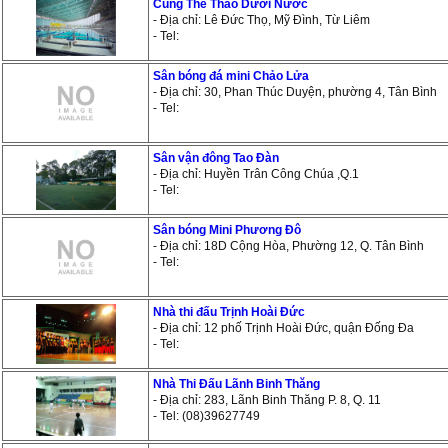
Cung Thể Thao Dưới Nước
- Địa chỉ: Lê Đức Thọ, Mỹ Đình, Từ Liêm
- Tel:
Sân bóng đá mini Chảo Lửa
- Địa chỉ: 30, Phan Thúc Duyện, phường 4, Tân Bình
- Tel:
Sân vận đông Tao Đàn
- Địa chỉ: Huyền Trân Công Chúa ,Q.1
- Tel:
Sân bóng Mini Phương Đô
- Địa chỉ: 18D Cộng Hòa, Phường 12, Q. Tân Bình
- Tel:
Nhà thi đấu Trịnh Hoài Đức
- Địa chỉ: 12 phố Trịnh Hoài Đức, quận Đống Đa
- Tel:
Nhà Thi Đấu Lãnh Binh Thăng
- Địa chỉ: 283, Lãnh Binh Thăng P. 8, Q. 11
- Tel: (08)39627749