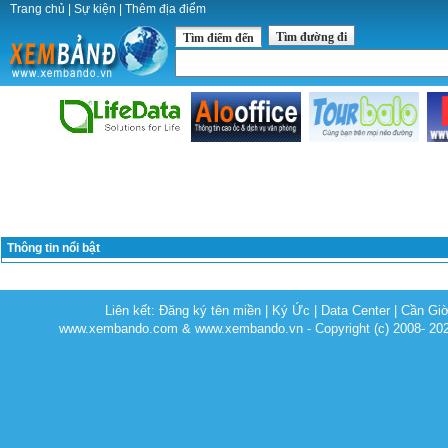
Trang chủ
|
Sự kiện
|
Thêm địa điểm
Tìm đường đi
Tìm điểm đến
Thông tin nổi bật
Liên kết:
Đăng ký tên miền
|
Ký Ức
|
Data Center
|
Cần Gi
www.xembando.com & www.xembando.vn - Copyright (c) 2008- 20