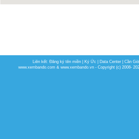
Liên kết:
Đăng ký tên miền
|
Ký Ức
|
Data Center
|
Cần Gi
www.xembando.com & www.xembando.vn - Copyright (c) 2008- 20