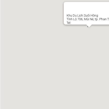
Khu Du Lịch Suối Hồng
Tỉnh Lộ 706, Mũi Né, tp. Phan T
Tel: