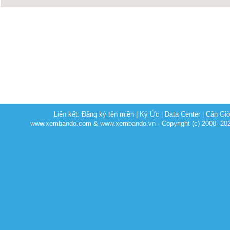
Liên kết:
Đăng ký tên miền
|
Ký Ức
|
Data Center
|
Cần Gi
www.xembando.com & www.xembando.vn - Copyright (c) 2008- 20