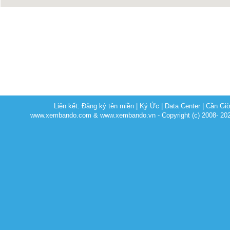
Liên kết:
Đăng ký tên miền
|
Ký Ức
|
Data Center
|
Cần Gi
www.xembando.com & www.xembando.vn - Copyright (c) 2008- 20