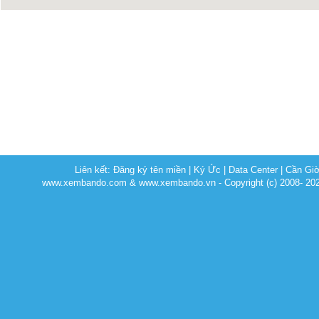
Liên kết:
Đăng ký tên miền
|
Ký Ức
|
Data Center
|
Cần Gi
www.xembando.com & www.xembando.vn - Copyright (c) 2008- 20