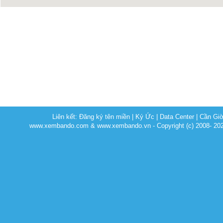
Liên kết:
Đăng ký tên miền
|
Ký Ức
|
Data Center
|
Cần Gi
www.xembando.com & www.xembando.vn - Copyright (c) 2008- 20