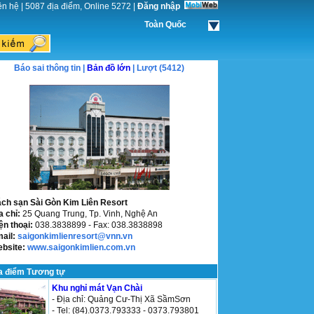
ên hệ
|
5087 địa điểm, Online 5272
|
Đăng nhập
Toàn Quốc
Báo sai thông tin |
Bản đồ lớn
| Lượt (5412)
ch sạn Sài Gòn Kim Liên Resort
a chỉ:
25 Quang Trung, Tp. Vinh, Nghệ An
ện thoại:
038.3838899 - Fax: 038.3838898
mail:
saigonkimlienresort@vnn.vn
ebsite:
www.saigonkimlien.com.vn
a điểm Tương tự
Khu nghỉ mát Vạn Chài
- Địa chỉ: Quảng Cư-Thị Xã SầmSơn
- Tel: (84).0373.793333 - 0373.793801