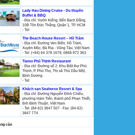
Lady Hau Dining Cruise - Du thuyền
Buffet & BBQ
- Địa chỉ: Vườn Kiểng, Bến Bạch Đằng,
10B Tôn Đức Thắng, Quận 1, TP. HCM
- Tel:
​The Beach House Resort – Hồ Tràm
- Địa chỉ: Đường Ven Biển, Hồ Tràm,
Xuyên Mộc, Bà Rịa - Vũng Tàu, Việt Nam
- Tel: (+84) 64 378 1679, 0868 972 363
Tiamo Phú Thịnh Restaurant
- Địa chỉ: Đường số 2, Khu Biệt thự Phú
Thịnh, P. Phú Thọ, Thị xã Thủ Dầu Một,
Bình Dương
- Tel:
Khách sạn Seahorse Resort & Spa
- Địa chỉ: Đường Nguyễn Đình Chiểu,
phường Hàm Tiến, thành phố Phan Thiết,
tỉnh Bình Thuận, Việt Nam
- Tel: (84-62) 3847 507 - Fax: (84-62)
3847 774
ng cáo