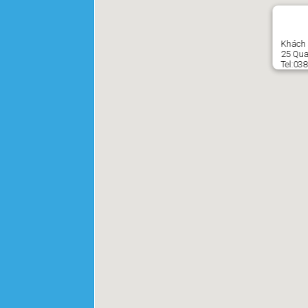
Khách 
25 Qua
Tel:03