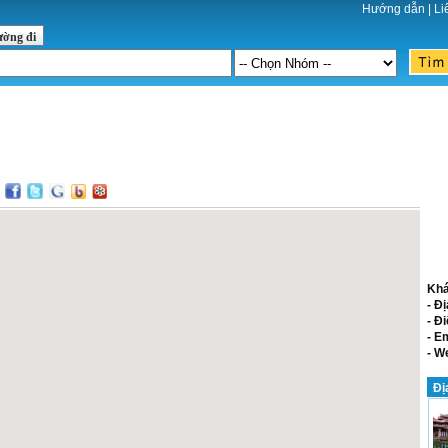
Hướng dẫn
|
Li
ường đi
:
Khá
- Đị
- Đi
- E
- W
Đị