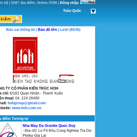
ên hệ
|
5087 địa điểm, Online 5596
|
Đăng nhập
Toàn Quốc
Báo sai thông tin |
Bản đồ lớn
| Lượt (6036)
NG TY CỔ PHẦN KIẾN TRÚC HOH
a chỉ:
6/181 Quan Nhân - Thanh Xuân
ện thoại:
04. 224 28490
mail:
hohgroup@gmail.com
ebsite:
www.hoh.com.vn
a điểm Tương tự
Nha May Da Granite Quoc Duy
- Địa chỉ: Lo F3-Khu Cong Nghiep Tra Da-
Pleiku-Gia Lai