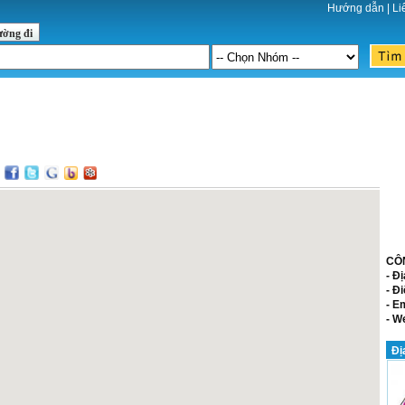
Hướng dẫn
|
Li
ường đi
:
CÔ
- Đị
- Đi
- E
- W
Đị