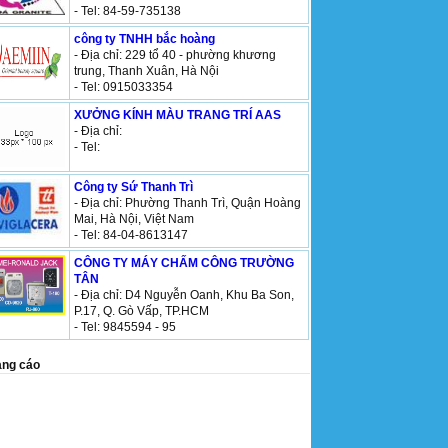
- Tel: 84-59-735138
công ty TNHH bắc hoàng
- Địa chỉ: 229 tổ 40 - phường khương
trung, Thanh Xuân, Hà Nội
- Tel: 0915033354
XƯỞNG KÍNH MÀU TRANG TRÍ AAS
- Địa chỉ:
- Tel:
Công ty Sứ Thanh Trì
- Địa chỉ: Phường Thanh Trì, Quận Hoàng
Mai, Hà Nội, Việt Nam
- Tel: 84-04-8613147
CÔNG TY MÁY CHẤM CÔNG TRƯỜNG
TÂN
- Địa chỉ: D4 Nguyễn Oanh, Khu Ba Son,
P.17, Q. Gò Vấp, TP.HCM
- Tel: 9845594 - 95
ng cáo