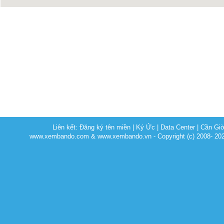
Liên kết:
Đăng ký tên miền
|
Ký Ức
|
Data Center
|
Cần Gi
www.xembando.com & www.xembando.vn - Copyright (c) 2008- 20