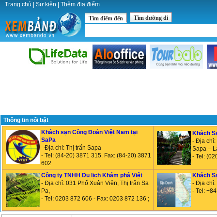
Trang chủ
|
Sự kiện
|
Thêm địa điểm
Tìm đường đi
Tìm điểm đến
Thông tin nổi bật
Khách sạn Công Đoàn Việt Nam tại
Khách S
SaPa
- Địa ch
- Địa chỉ: Thị trấn Sapa
Sapa – L
- Tel: (84-20) 3871 315. Fax: (84-20) 3871
- Tel: (0
602
Công ty TNHH Du lịch Khám phá Việt
Khách S
- Địa chỉ: 031 Phố Xuân Viên, Thị trấn Sa
- Địa chỉ
Pa,
- Tel: +
- Tel: 0203 872 606 - Fax: 0203 872 136 ;