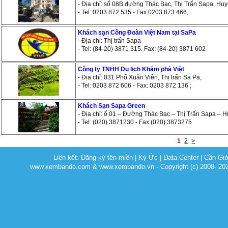
- Địa chỉ: số 08B đường Thác Bạc, Thị Trấn Sapa, Hu
- Tel: 0203 872 535 - Fax.0203 873 466,
Khách sạn Công Đoàn Việt Nam tại SaPa
- Địa chỉ: Thị trấn Sapa
- Tel: (84-20) 3871 315. Fax: (84-20) 3871 602
Công ty TNHH Du lịch Khám phá Việt
- Địa chỉ: 031 Phố Xuân Viên, Thị trấn Sa Pa,
- Tel: 0203 872 606 - Fax: 0203 872 136 ;
Khách Sạn Sapa Green
- Địa chỉ: ố 01 – Đường Thác Bạc – Thị Trấn Sapa – 
- Tel: (020) 3871230 - Fax:(020) 3873275
1
2
>
Liên kết:
Đăng ký tên miền
|
Ký Ức
|
Data Center
|
Cần Gi
www.xembando.com & www.xembando.vn - Copyright (c) 2008- 20