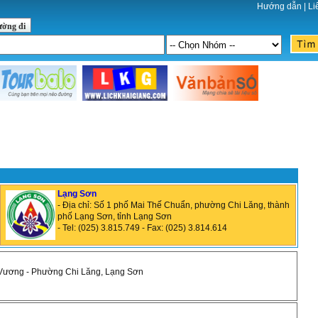
Hướng dẫn
|
Li
ường đi
Lạng Sơn
- Địa chỉ: Số 1 phố Mai Thế Chuẩn, phường Chi Lăng, thành
phố Lạng Sơn, tỉnh Lạng Sơn
- Tel: (025) 3.815.749 - Fax: (025) 3.814.614
g Vương - Phường Chi Lăng, Lạng Sơn