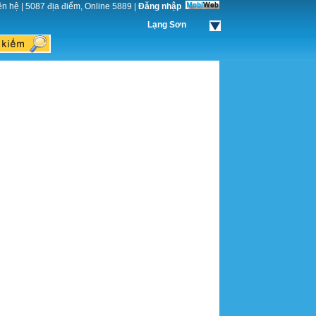
ên hệ
|
5087 địa điểm, Online 5889
|
Đăng nhập
Lạng Sơn