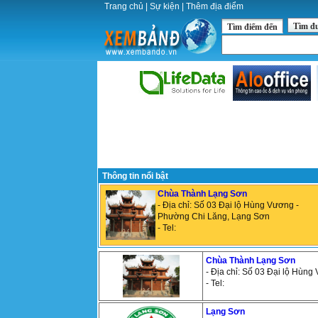
Trang chủ
|
Sự kiện
|
Thêm địa điểm
Tìm đ
Tìm điểm đến
Thông tin nổi bật
Chùa Thành Lạng Sơn
- Địa chỉ: Số 03 Đại lộ Hùng Vương -
Phường Chi Lăng, Lạng Sơn
- Tel:
Chùa Thành Lạng Sơn
- Địa chỉ: Số 03 Đại lộ Hùn
- Tel:
Lạng Sơn