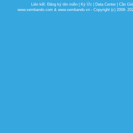
Liên kết:
Đăng ký tên miền
|
Ký Ức
|
Data Center
|
Cần Gi
www.xembando.com & www.xembando.vn - Copyright (c) 2008- 20