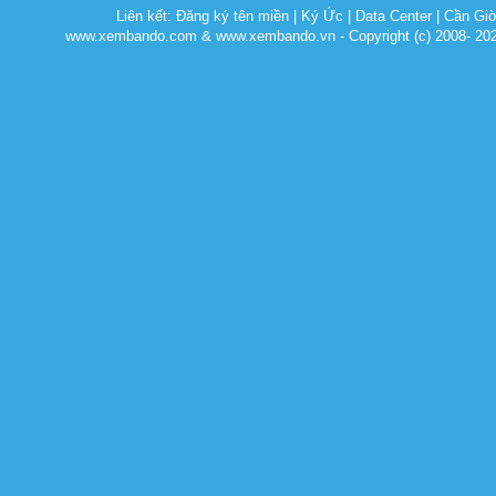
Liên kết:
Đăng ký tên miền
|
Ký Ức
|
Data Center
|
Cần Gi
www.xembando.com & www.xembando.vn - Copyright (c) 2008- 20