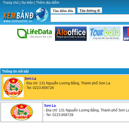
Trang chủ
|
Sự kiện
|
Thêm địa điểm
Tìm đường đi
Tìm điểm đến
Thông tin nổi bật
Sơn La
- Địa chỉ: 131 Nguyễn Lương Bằng, Thành phố Sơn La
- Tel: 0223.858728
Sơn La
- Địa chỉ: 131 Nguyễn Lương Bằng, Thành phố Sơn L
- Tel: 0223.858728