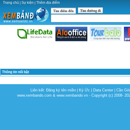
Trang chủ
|
Sự kiện
|
Thêm địa điểm
Tìm đường đi
Tìm điểm đến
Thông tin nổi bật
Liên kết:
Đăng ký tên miền
|
Ký Ức
|
Data Center
|
Cần Gi
www.xembando.com & www.xembando.vn - Copyright (c) 2008- 20