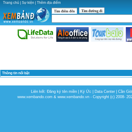
Trang chủ
|
Sự kiện
|
Thêm địa điểm
Tìm đường đi
Tìm điểm đến
Thông tin nổi bật
Liên kết:
Đăng ký tên miền
|
Ký Ức
|
Data Center
|
Cần Gi
www.xembando.com & www.xembando.vn - Copyright (c) 2008- 20