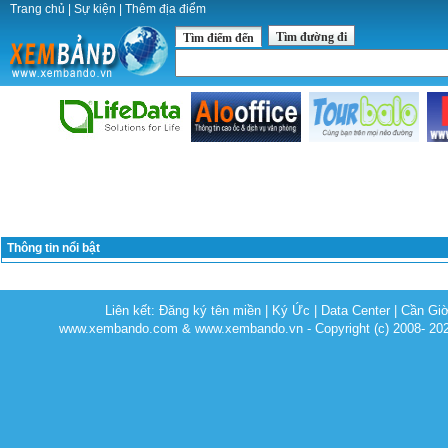
Trang chủ
|
Sự kiện
|
Thêm địa điểm
Tìm đường đi
Tìm điểm đến
Thông tin nổi bật
Liên kết:
Đăng ký tên miền
|
Ký Ức
|
Data Center
|
Cần Gi
www.xembando.com & www.xembando.vn - Copyright (c) 2008- 20