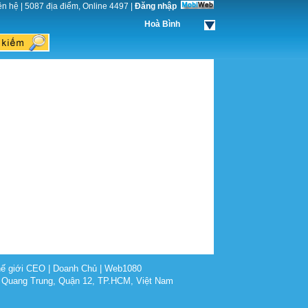
ên hệ
|
5087 địa điểm, Online 4497
|
Đăng nhập
Hoà Bình
ế giới CEO
|
Doanh Chủ
|
Web1080
 Quang Trung, Quận 12, TP.HCM, Việt Nam