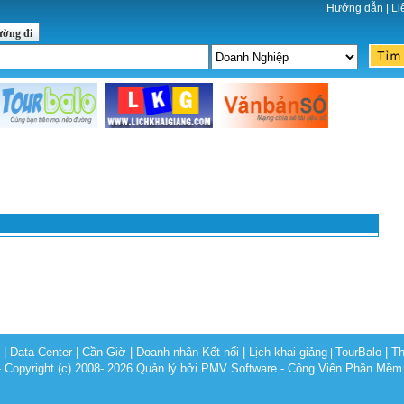
Hướng dẫn
|
Li
ường đi
c
|
Data Center
|
Cần Giờ
|
Doanh nhân Kết nối
|
Lịch khai giảng
TourBalo
|
Th
|
opyright (c) 2008- 2026 Quản lý bởi PMV Software - Công Viên Phần Mềm