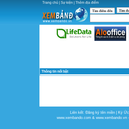
Trang chủ
|
Sự kiện
|
Thêm địa điểm
Tìm đ
Tìm điểm đến
Thông tin nổi bật
Liên kết:
Đăng ký tên miền
|
Ký Ứ
www.xembando.com & www.xembando.vn - C