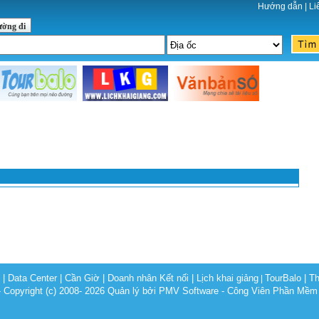
Hướng dẫn
|
Li
ường đi
c
|
Data Center
|
Cần Giờ
|
Doanh nhân Kết nối
|
Lịch khai giảng
TourBalo
|
Th
|
opyright (c) 2008- 2026 Quản lý bởi PMV Software - Công Viên Phần Mềm