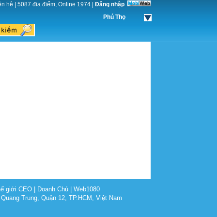
ên hệ
|
5087 địa điểm, Online 1974
|
Đăng nhập
Phú Thọ
ế giới CEO
|
Doanh Chủ
|
Web1080
 Quang Trung, Quận 12, TP.HCM, Việt Nam