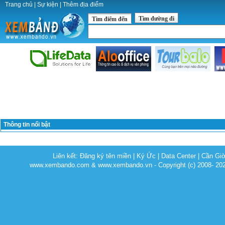
Trang chủ
|
Sự kiện
|
Thêm địa điểm
Tìm đường đi
Tìm điểm đến
Thông tin nổi bật
Liên kết:
Đăng ký tên miền
|
Ký Ức
|
Data Center
|
Cần Gi
www.xembando.com & www.xembando.vn - Copyright (c) 2008- 20