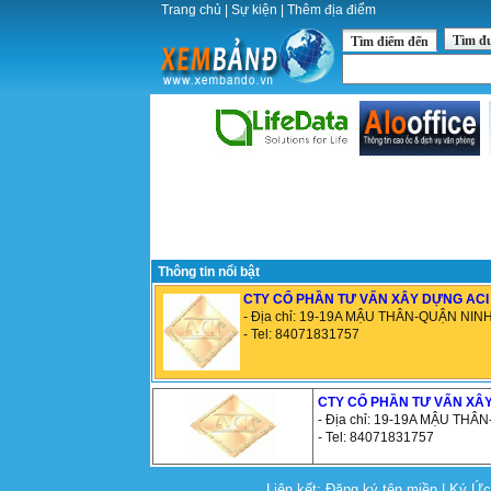
Trang chủ
|
Sự kiện
|
Thêm địa điểm
Tìm đ
Tìm điểm đến
Thông tin nổi bật
CTY CỔ PHẦN TƯ VẤN XÂY DỰNG ACI
- Địa chỉ: 19-19A MẬU THÂN-QUẬN NIN
- Tel: 84071831757
CTY CỔ PHẦN TƯ VẤN XÂ
- Địa chỉ: 19-19A MẬU THÂ
- Tel: 84071831757
Liên kết:
Đăng ký tên miền
|
Ký Ứ