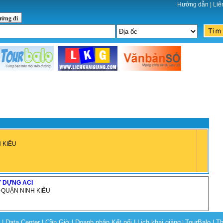
Hướng dẫn
|
Liê
ường đi
H KIỀU
Y DỰNG ACI
N-QUẬN NINH KIỀU
c
|
Data Center
|
Cần Giờ
|
Doanh nhân Kết nối
|
Lịch khai giảng
TourBalo
|
Th
|