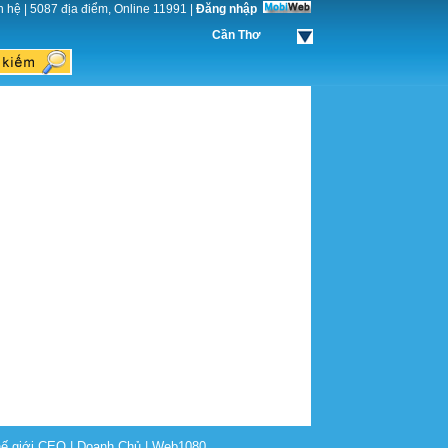
n hệ
|
5087 địa điểm, Online 11991
|
Đăng nhập
Cần Thơ
ế giới CEO
|
Doanh Chủ
|
Web1080