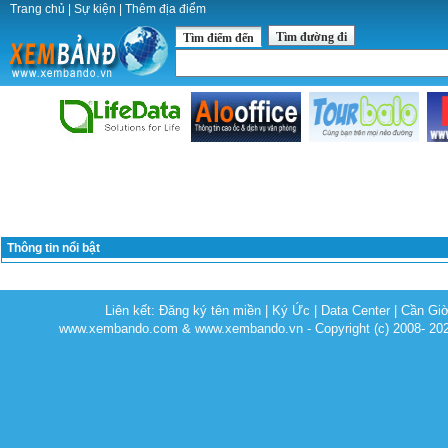
Trang chủ
|
Sự kiện
|
Thêm địa điểm
Tìm đường đi
Tìm điểm đến
Thông tin nổi bật
Liên kết:
Đăng ký tên miền
|
Ký Ức
|
Data Center
|
Cần Gi
www.xembando.com & www.xembando.vn - Copyright (c) 2008- 20