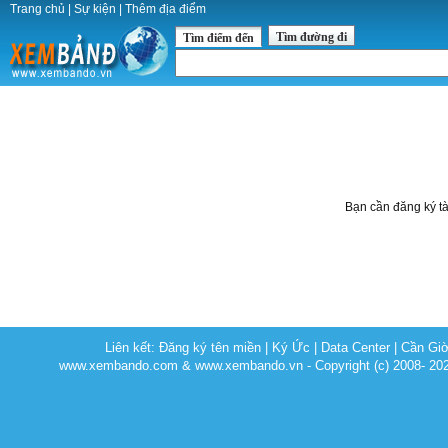
Trang chủ
|
Sự kiện
|
Thêm địa điểm
Tìm đường đi
Tìm điểm đến
Bạn cần đăng ký t
Liên kết:
Đăng ký tên miền
|
Ký Ức
|
Data Center
|
Cần Gi
www.xembando.com & www.xembando.vn - Copyright (c) 2008- 20