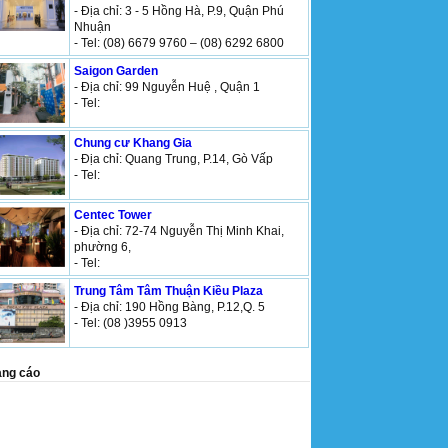
- Địa chỉ: 3 - 5 Hồng Hà, P.9, Quận Phú
Nhuận
- Tel: (08) 6679 9760 – (08) 6292 6800
Saigon Garden
- Địa chỉ: 99 Nguyễn Huệ , Quận 1
- Tel:
Chung cư Khang Gia
- Địa chỉ: Quang Trung, P.14, Gò Vấp
- Tel:
Centec Tower
- Địa chỉ: 72-74 Nguyễn Thị Minh Khai,
phường 6,
- Tel:
Trung Tâm Tâm Thuận Kiều Plaza
- Địa chỉ: 190 Hồng Bàng, P.12,Q. 5
- Tel: (08 )3955 0913
ng cáo