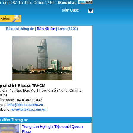
n hệ
|
5087 địa điểm, Online 12466
|
Đăng nhập
Toàn Quốc
Báo sai thông tin |
Bản đồ lớn
| Lượt (6301)
p tài chính Bitexco TP.HCM
a chỉ:
45, Ngô Đức Kế, Phường Bến Nghé, Quận 1,
.HCM
ện thoại:
+84 8 38211 033
mail:
info@bitexco.com.vn
ebsite:
www.bitexco.com.vn
a điểm Tương tự
Trung tâm Hội nghị Tiệc cưới Queen
Plaza