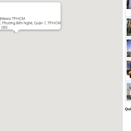
 Bitexco TP.HCM
ế, Phường Bến Nghé, Quận 1, TP.HCM
1 033
Quả