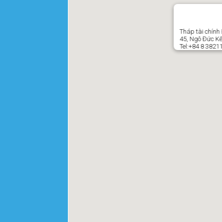
Tháp tài chính
45, Ngô Đức K
Tel:+84 8 3821