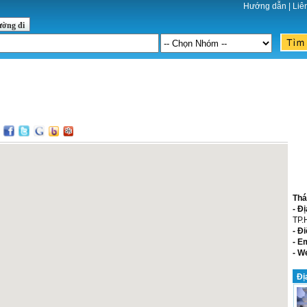
Hướng dẫn
|
Liê
ường đi
:
Thá
- Đị
TP
- Đi
- E
- W
Đị