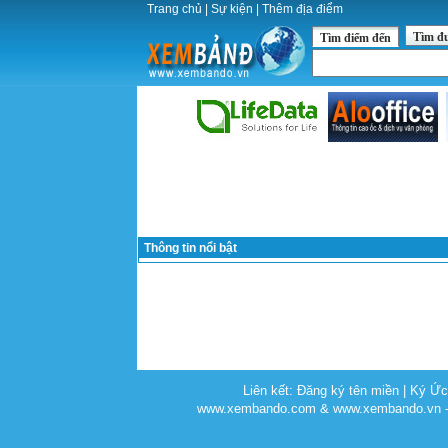
Trang chủ
|
Sự kiện
|
Thêm địa điểm
Tìm đ
Tìm điểm đến
Thông tin nổi bật
Liên kết:
Đăng ký tên miền
|
Ký Ứ
www.xembando.com & www.xembando.vn - C