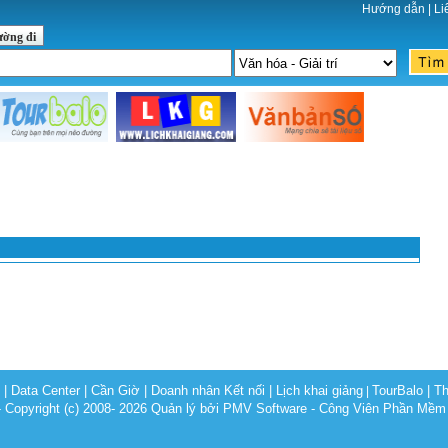
Hướng dẫn
|
Li
ường đi
c
|
Data Center
|
Cần Giờ
|
Doanh nhân Kết nối
|
Lịch khai giảng
TourBalo
|
Th
|
opyright (c) 2008- 2026 Quản lý bởi PMV Software - Công Viên Phần Mềm