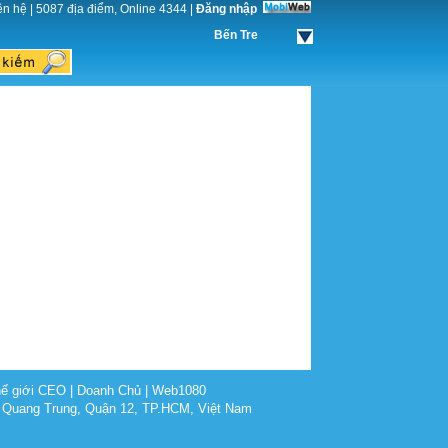
ên hệ
|
5087 địa điểm, Online 4344
|
Đăng nhập
Bến Tre
ế giới CEO
|
Doanh Chủ
|
Web1080
 Quang Trung, Quận 12, TP.HCM, Việt Nam