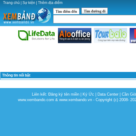
Trang chủ
|
Sự kiện
|
Thêm địa điểm
Tìm đường đi
Tìm điểm đến
Thông tin nổi bật
Liên kết:
Đăng ký tên miền
|
Ký Ức
|
Data Center
|
Cần Gi
www.xembando.com & www.xembando.vn - Copyright (c) 2008- 20