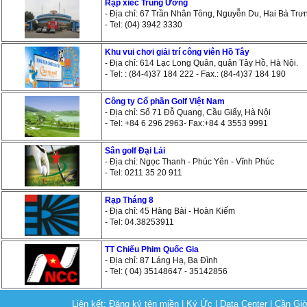
Rạp xiếc Trung Ương
- Địa chỉ: 67 Trần Nhân Tông, Nguyễn Du, Hai Bà Trưn
- Tel: (04) 3942 3330
Khu vui chơi giải trí công viên Hồ Tây
- Địa chỉ: 614 Lạc Long Quân, quận Tây Hồ, Hà Nội.
- Tel: : (84-4)37 184 222 - Fax.: (84-4)37 184 190
Công ty Cổ phần Golf Việt Nam
- Địa chỉ: Số 71 Đỗ Quang, Cầu Giấy, Hà Nội
- Tel: +84 6 296 2963- Fax:+84 4 3553 9991
Sân golf Đại Lải
- Địa chỉ: Ngọc Thanh - Phúc Yên - Vĩnh Phúc
- Tel: 0211 35 20 911
Rạp Tháng 8
- Địa chỉ: 45 Hàng Bài - Hoàn Kiếm
- Tel: 04.38253911
TT Chiếu Phim Quốc Gia
- Địa chỉ: 87 Láng Hạ, Ba Đình
- Tel: ( 04) 35148647 - 35142856
Liên kết:
Đăng ký tên miền
|
Ký Ức
|
Data Center
|
Cần Gi