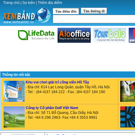
Trang chủ
|
Sự kiện
|
Thêm địa điểm
Tìm đường đi
Tìm điểm đến
Thông tin nổi bật
Khu vui chơi giải trí công viên Hồ Tây
- Địa chỉ: 614 Lạc Long Quân, quận Tây Hồ, Hà Nội.
- Tel: : (84-4)37 184 222 - Fax.: (84-4)37 184 190
Công ty Cổ phần Golf Việt Nam
- Địa chỉ: Số 71 Đỗ Quang, Cầu Giấy, Hà Nội
- Tel: +84 6 296 2963- Fax:+84 4 3553 9991