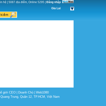
ên hệ
|
5087 địa điểm, Online 5295
|
Đăng nhập
Gia Lai
ế giới CEO
|
Doanh Chủ
|
Web1080
 Quang Trung, Quận 12, TP.HCM, Việt Nam