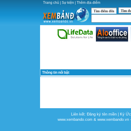
Trang chủ
|
Sự kiện
|
Thêm địa điểm
Tìm đ
Tìm điểm đến
Thông tin nổi bật
Liên kết:
Đăng ký tên miền
|
Ký Ứ
www.xembando.com & www.xembando.vn - C