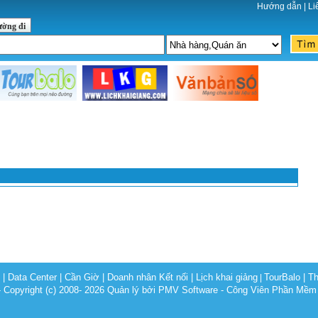
Hướng dẫn
|
Li
ường đi
c
|
Data Center
|
Cần Giờ
|
Doanh nhân Kết nối
|
Lịch khai giảng
TourBalo
|
Th
|
opyright (c) 2008- 2026 Quản lý bởi PMV Software - Công Viên Phần Mềm