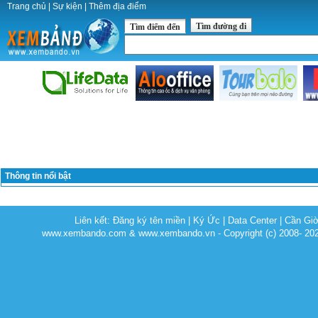
Trang chủ
|
Sự kiện
|
Thêm địa điểm
Tìm đường đi
Tìm điểm đến
Thông tin nổi bật
Liên kết:
Đăng ký tên miền
|
Ký Ức
|
Data Center
|
Cần Gi
www.xembando.com & www.xembando.vn - Copyright (c) 2008- 20