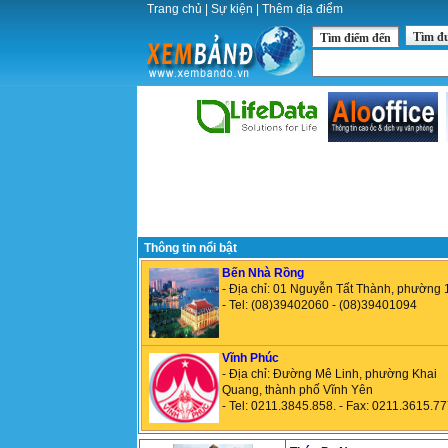
Trang chủ
|
Sự kiện
|
Thêm địa điểm
Tìm đ
Tìm điểm đến
Thông tin nổi bật
Bến Nhà Rồng
- Địa chỉ: 01 Nguyễn Tất Thành, phường 
- Tel: (08)39402060 - (08)39401094
Vĩnh Phúc
- Địa chỉ: Đường Mê Linh, phường Khai
Quang, thành phố Vĩnh Yên
- Tel: 0211.3845.858. - Fax: 0211.3615.7