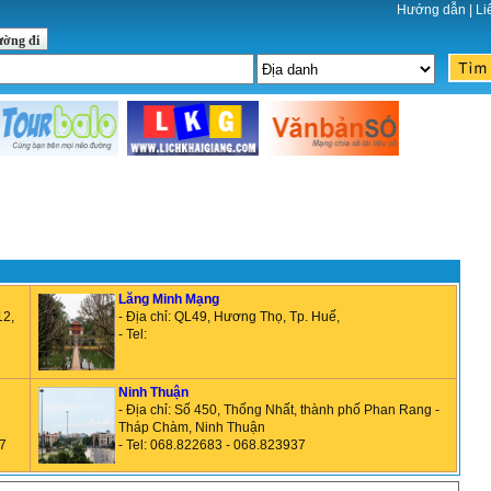
Hướng dẫn
|
Li
ường đi
Lăng Minh Mạng
12,
- Địa chỉ: QL49, Hương Thọ, Tp. Huế,
- Tel:
Ninh Thuận
- Địa chỉ: Số 450, Thống Nhất, thành phố Phan Rang -
Tháp Chàm, Ninh Thuận
77
- Tel: 068.822683 - 068.823937