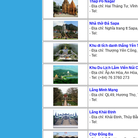
Tháp Po Nagar
- Địa chỉ: Hai Tháng Tư, Vĩn
- Tel:
Nhà thờ Đá Sapa
- Địa chỉ: Nghĩa trang tt Sapa
- Tel:
Khu di tích danh thắng Yên
- Địa chỉ: Thượng Yên Công,
- Tel:
Khu Du Lịch Lâm Viên Núi 
- Địa chỉ: Ấp An Hòa, An Hòa
- Tel: (+84) 76 3760 273
Lăng Minh Mạng
- Địa chỉ: QL49, Hương Thọ, 
- Tel:
Lăng Khải Định
- Địa chỉ: Khải Định, Thủy Bằ
- Tel:
Chợ Đông Ba