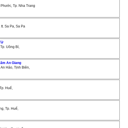
h Phước, Tp. Nha Trang
, tt. Sa Pa, Sa Pa
 Tử
 Tp. Uông Bí,
Cấm An Giang
, An Hảo, Tịnh Biên,
Tp. Huế,
ng, Tp. Huế,